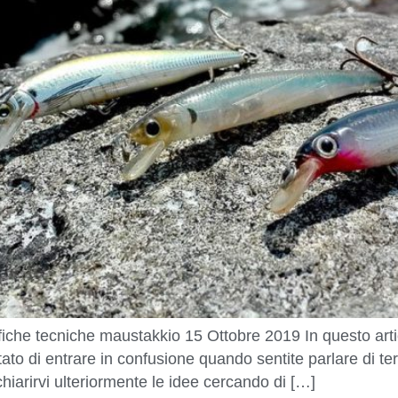
cifiche tecniche maustakkio 15 Ottobre 2019 In questo artico
ato di entrare in confusione quando sentite parlare di term
hiarirvi ulteriormente le idee cercando di […]