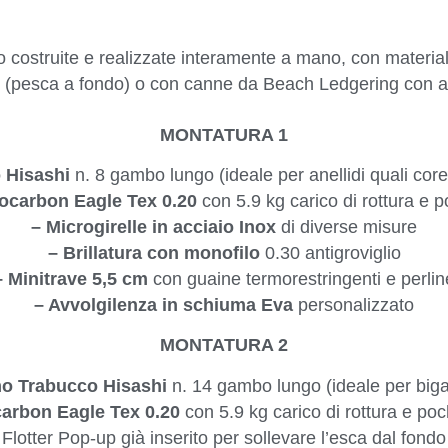
 costruite e realizzate interamente a mano, con materiali 
(pesca a fondo) o con canne da Beach Ledgering con azi
MONTATURA 1
 Hisashi
n. 8 gambo lungo (ideale per anellidi quali cor
rocarbon Eagle Tex 0.20
con 5.9 kg carico di rottura e
– Microgirelle in acciaio Inox
di diverse misure
– Brillatura con monofilo
0.30 antigroviglio
– Minitrave 5,5 cm
con guaine termorestringenti e perlin
– Avvolgilenza in schiuma Eva
personalizzato
MONTATURA 2
o Trabucco Hisashi
n. 14 gambo lungo (ideale per biga
carbon Eagle Tex 0.20
con 5.9 kg carico di rottura e p
Flotter Pop-up già inserito per sollevare l’esca dal fondo